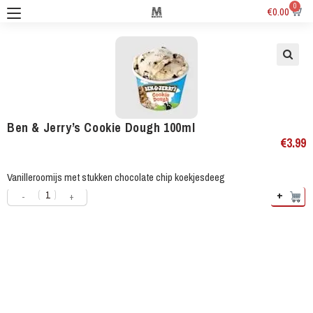
0
€
0.00
Ben & Jerry’s Cookie Dough 100ml
€
3.99
Vanilleroomijs met stukken chocolate chip koekjesdeeg
+
-
+