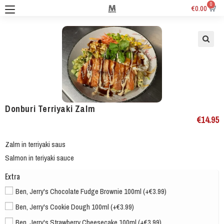
0
€
0.00
Donburi Terriyaki Zalm
€
14.95
Zalm in terriyaki saus
Salmon in teriyaki sauce
Extra
Ben, Jerry's Chocolate Fudge Brownie 100ml (+€3.99)
Ben, Jerry's Cookie Dough 100ml (+€3.99)
Ben, Jerry's Strawberry Cheesecake 100ml (+€3.99)