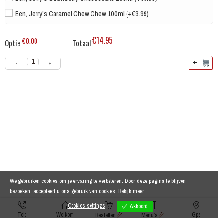
Ben, Jerry's Caramel Chew Chew 100ml (+€3.99)
€14.95
€0.00
Optie
Totaal
+
-
+
We gebruiken cookies om je ervaring te verbeteren. Door deze pagina te blijven
bezoeken, accepteert u ons gebruik van cookies.
Bekijk meer ...
Cookies settings
Akkoord
Tel:
Welkom
Gps
Bestellen
Menu’s