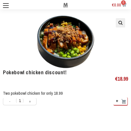
0
€
0.00
Pokebowl chicken discount!
€
18.99
Two pokebowl chicken for only 18.99
+
-
+