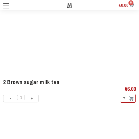
0
€
0.00
2 Brown sugar milk tea
€
6.00
+
-
+