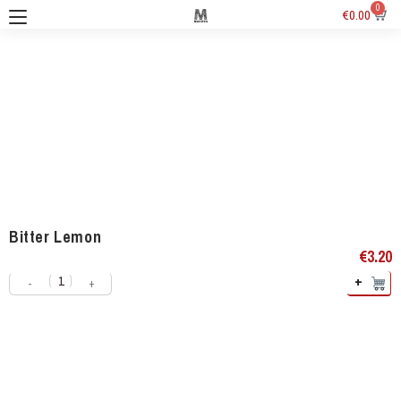
0
€
0.00
Bitter Lemon
€
3.20
+
-
+