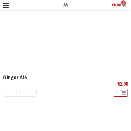
0
€
0.00
Ginger Ale
€
2.90
+
-
+