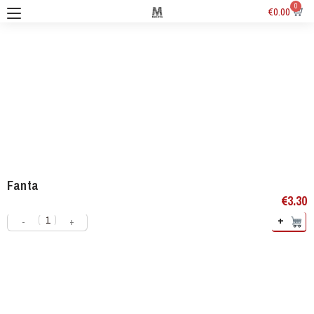
0
€
0.00
Fanta
€
3.30
+
-
+