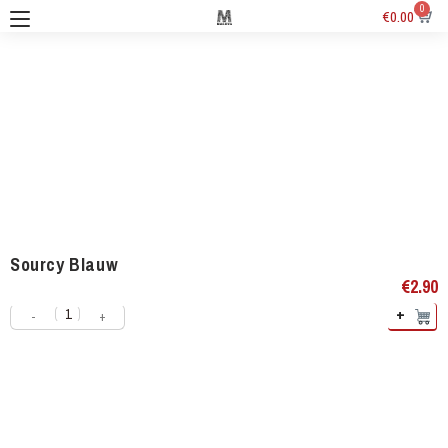
0
€
0.00
Sourcy Blauw
€
2.90
+
-
+