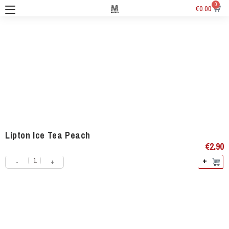
0
€
0.00
Lipton Ice Tea Peach
€
2.90
+
-
+