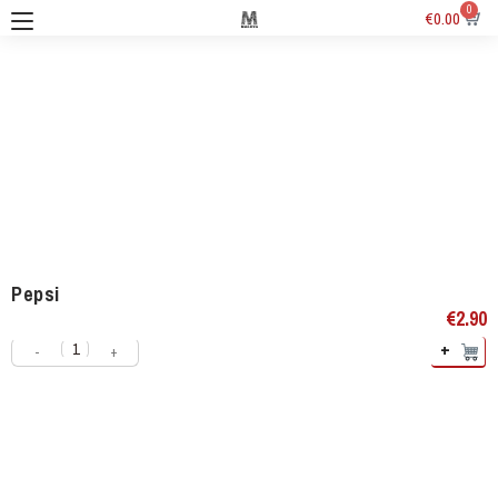
0
€
0.00
Pepsi
€
2.90
+
-
+