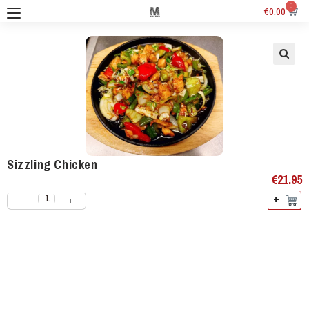
0
€
0.00
Sizzling Chicken
€
21.95
+
-
+