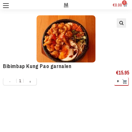
0
€
0.00
Bibimbap Kung Pao garnalen
€
15.95
+
-
+