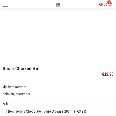
0
€
0.00
Sushi Chicken Roll
€
12.90
kip, komkommer
chicken, cucumber
Extra
Ben, Jerry's Chocolate Fudge Brownie 100ml (+€3.99)