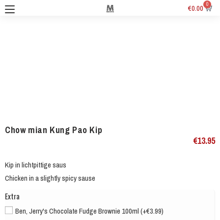
0
€
0.00
Chow mian Kung Pao Kip
€
13.95
Kip in lichtpittige saus
Chicken in a slightly spicy sause
Extra
Ben, Jerry's Chocolate Fudge Brownie 100ml (+€3.99)