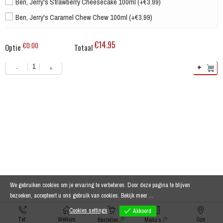
Ben, Jerry's Strawberry Cheesecake 100ml (+€3.99)
Ben, Jerry's Caramel Chew Chew 100ml (+€3.99)
€14.95
€0.00
Optie
Totaal
+
-
+
We gebruiken cookies om je ervaring te verbeteren. Door deze pagina te blijven
bezoeken, accepteert u ons gebruik van cookies.
Bekijk meer ...
Cookies settings
Akkoord
Tel:
Welkom
Gps
Bestellen
Menu’s