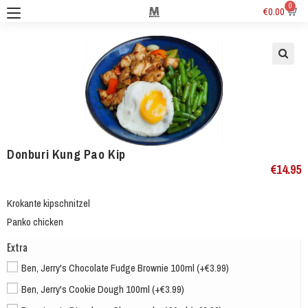
0
€
0.00
Donburi Kung Pao Kip
€
14.95
Krokante kipschnitzel
Panko chicken
Extra
Ben, Jerry's Chocolate Fudge Brownie 100ml (+€3.99)
Ben, Jerry's Cookie Dough 100ml (+€3.99)